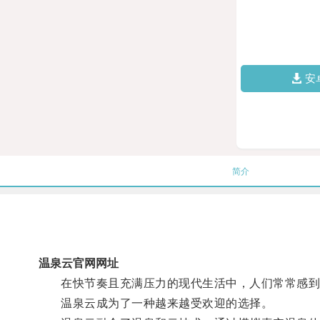
安
简介
温泉云官网网址
在快节奏且充满压力的现代生活中，人们常常感到
温泉云成为了一种越来越受欢迎的选择。