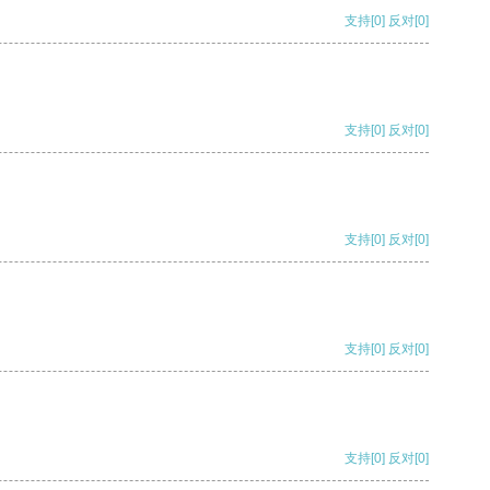
支持
[0]
反对
[0]
支持
[0]
反对
[0]
支持
[0]
反对
[0]
支持
[0]
反对
[0]
支持
[0]
反对
[0]