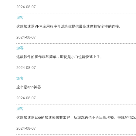
2024-08-07
游客
这款加速器VPM应用程序可以给你提供最高速度和安全性的连接。
2024-08-07
游客
这款软件的操作非常简单，即使是小白也能快速上手。
2024-08-07
游客
这个是app神器
2024-08-07
游客
这款加速器app的加速效果非常好，玩游戏再也不会出现卡顿、掉线的情况
2024-08-07