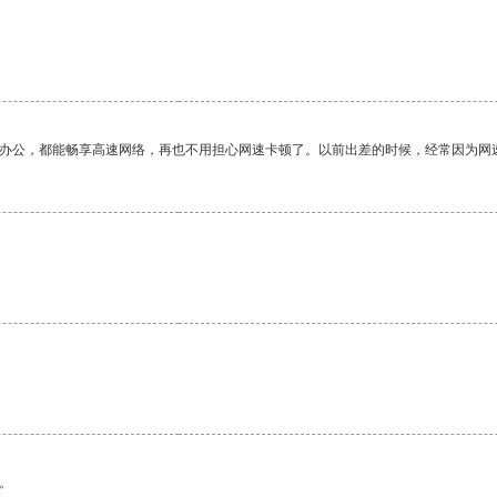
作办公，都能畅享高速网络，再也不用担心网速卡顿了。以前出差的时候，经常因为网
。
。