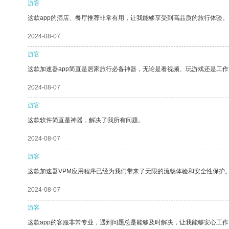
游客
这款app的酒店、餐厅推荐非常有用，让我能够享受到高品质的旅行体验。
2024-08-07
游客
这款加速器app简直是居家旅行必备神器，无论是看视频、玩游戏还是工
2024-08-07
游客
这款软件简直是神器，解决了我所有问题。
2024-08-07
游客
这款加速器VPM应用程序已经为我们带来了无限的流畅体验和安全性保护
2024-08-07
游客
这款app的客服非常专业，遇到问题总是能够及时解决，让我能够安心工作