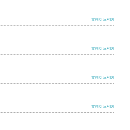
支持
[0]
反对
[0]
支持
[0]
反对
[0]
支持
[0]
反对
[0]
支持
[0]
反对
[0]