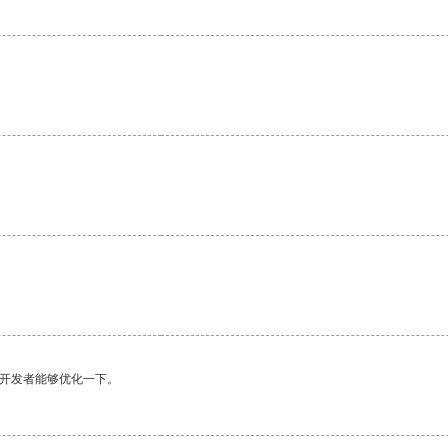
望开发者能够优化一下。