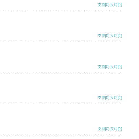
支持
[0]
反对
[0]
支持
[0]
反对
[0]
支持
[0]
反对
[0]
支持
[0]
反对
[0]
支持
[0]
反对
[0]