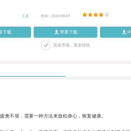
工具
|
时间：2024-08-07
|
卓下载
苹果下载
安卓市场，安全绿色
疲惫不堪，需要一种方法来放松身心，恢复健康。