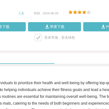
工具
|
时间：2024-08-20
|
卓下载
苹果下载
安卓市场，安全绿色
ividuals to prioritize their health and well-being by offering t
o helping individuals achieve their fitness goals and lead a hea
s routines are essential for maintaining overall well-being. The
a mats, catering to the needs of both beginners and experienced