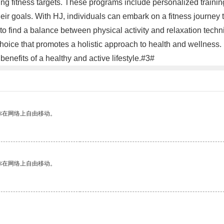
 fitness targets. These programs include personalized training 
heir goals. With HJ, individuals can embark on a fitness journey
 find a balance between physical activity and relaxation techn
 choice that promotes a holistic approach to health and wellness. 
benefits of a healthy and active lifestyle.#3#
你在网络上自由移动。
你在网络上自由移动。