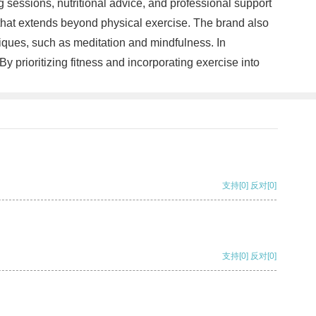
sessions, nutritional advice, and professional support
 that extends beyond physical exercise. The brand also
iques, such as meditation and mindfulness. In
By prioritizing fitness and incorporating exercise into
支持
[0]
反对
[0]
支持
[0]
反对
[0]