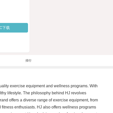
PC下载
排行
op-quality exercise equipment and wellness programs. With
lthy lifestyle. The philosophy behind HJ revolves
 brand offers a diverse range of exercise equipment, from
 fitness enthusiasts. HJ also offers wellness programs